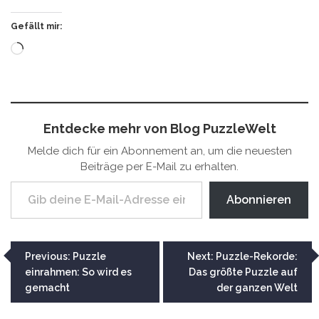
Gefällt mir:
Wird
geladen …
Entdecke mehr von Blog PuzzleWelt
Melde dich für ein Abonnement an, um die neuesten
Beiträge per E-Mail zu erhalten.
Gib deine E-Mail-Adresse ein ...
Abonnieren
Beitragsnavigation
Previous:
Puzzle
Next:
Puzzle-Rekorde:
einrahmen: So wird es
Das größte Puzzle auf
gemacht
der ganzen Welt