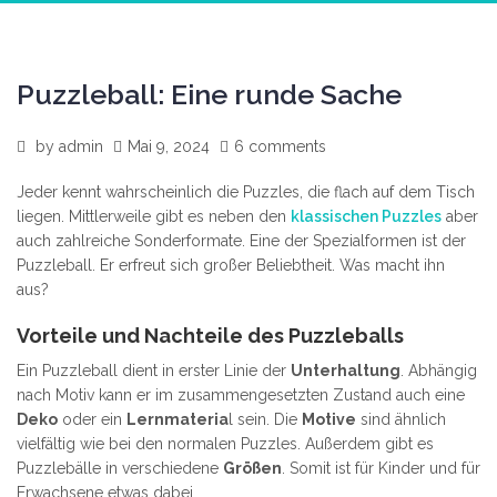
Puzzleball: Eine runde Sache
by
admin
Mai 9, 2024
6 comments
Jeder kennt wahrscheinlich die Puzzles, die flach auf dem Tisch
liegen. Mittlerweile gibt es neben den
klassischen Puzzles
aber
auch zahlreiche Sonderformate. Eine der Spezialformen ist der
Puzzleball. Er erfreut sich großer Beliebtheit. Was macht ihn
aus?
Vorteile und Nachteile des Puzzleballs
Ein Puzzleball dient in erster Linie der
Unterhaltung
. Abhängig
nach Motiv kann er im zusammengesetzten Zustand auch eine
Deko
oder ein
Lernmateria
l sein. Die
Motive
sind ähnlich
vielfältig wie bei den normalen Puzzles. Außerdem gibt es
Puzzlebälle in verschiedene
Größen
. Somit ist für Kinder und für
Erwachsene etwas dabei.