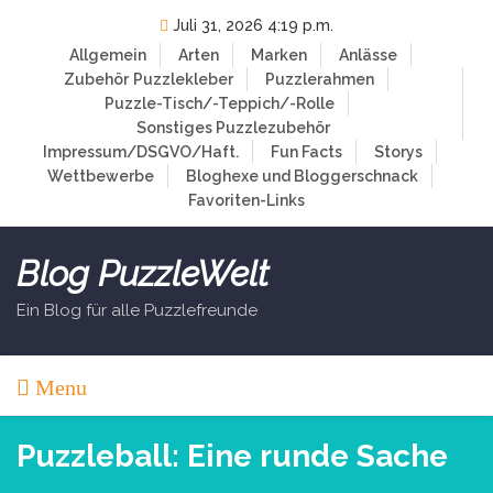
Skip
Juli 31, 2026 4:19 p.m.
to
Allgemein
Arten
Marken
Anlässe
content
Zubehör
Puzzlekleber
Puzzlerahmen
Puzzle-Tisch/-Teppich/-Rolle
Sonstiges Puzzlezubehör
Impressum/DSGVO/Haft.
Fun Facts
Storys
Wettbewerbe
Bloghexe und Bloggerschnack
Favoriten-Links
Blog PuzzleWelt
Ein Blog für alle Puzzlefreunde
Menu
Puzzleball: Eine runde Sache