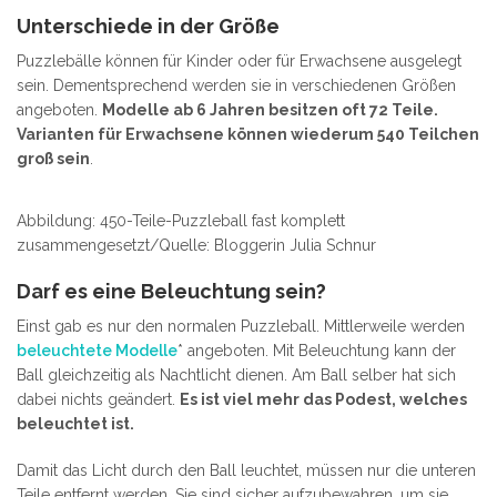
Unterschiede in der Größe
Puzzlebälle können für Kinder oder für Erwachsene ausgelegt
sein. Dementsprechend werden sie in verschiedenen Größen
angeboten.
Modelle ab 6 Jahren besitzen oft 72 Teile.
Varianten für Erwachsene können wiederum 540 Teilchen
groß sein
.
Abbildung: 450-Teile-Puzzleball fast komplett
zusammengesetzt/Quelle: Bloggerin Julia Schnur
Darf es eine Beleuchtung sein?
Einst gab es nur den normalen Puzzleball. Mittlerweile werden
beleuchtete Modelle
* angeboten. Mit Beleuchtung kann der
Ball gleichzeitig als Nachtlicht dienen. Am Ball selber hat sich
dabei nichts geändert.
Es ist viel mehr das Podest, welches
beleuchtet ist.
Damit das Licht durch den Ball leuchtet, müssen nur die unteren
Teile entfernt werden. Sie sind sicher aufzubewahren, um sie